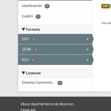
clasificación
-
1
CSV
cuadro
-
1
You can
Formats
CSV
-
x
1
JSON
-
x
1
XLS
-
x
1
Licenses
Creative Commons...
-
1
About Ayuntamiento de Alcorcón
CKAN API