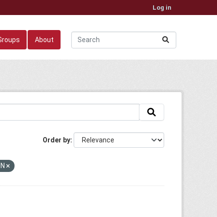
Log in
Groups
About
Order by
ON