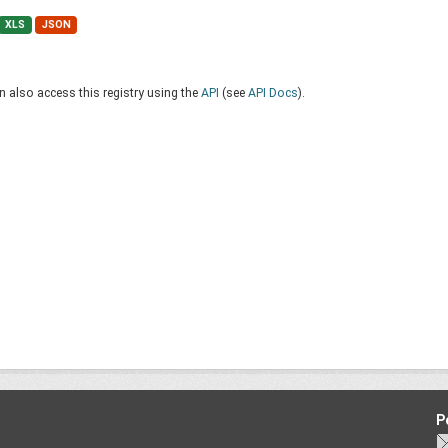
XLS
JSON
 also access this registry using the
API
(see
API Docs
).
P