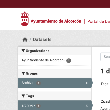
Skip to main content
Datasets
Organizations
Ayuntamiento de Alcorcón
-
1
1 
Groups
Archivo
-
x
1
Tags:
Tags
Cuadr
archivo
-
x
1
Ayunt