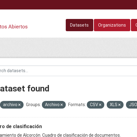
Datasets
Organizations
dataset found
archivo
Groups:
Archivo
Formats:
CSV
XLS
JS
o de clasificación
amiento de Alcorcón. Cuadro de clasificación de documentos.