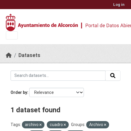
Skip to main content
Log in
Datasets
Order by
1 dataset found
Tags:
archivo
cuadro
Groups:
Archivo