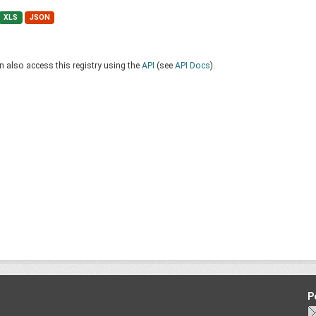
XLS
JSON
 also access this registry using the
API
(see
API Docs
).
P