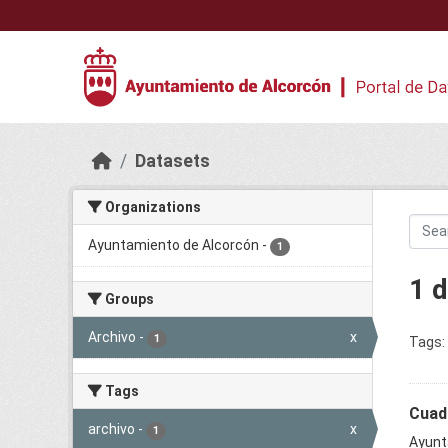
Skip to main content
Datasets
Organizations
Ayuntamiento de Alcorcón
-
1
1 
Groups
Archivo
-
x
1
Tags:
Tags
Cuadr
archivo
-
x
1
Ayunt