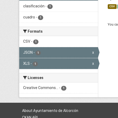
clasificación
-
1
CSV
cuadro
-
1
You can
Formats
CSV
-
1
JSON
-
x
1
XLS
-
x
1
Licenses
Creative Commons...
-
1
About Ayuntamiento de Alcorcón
CKAN API