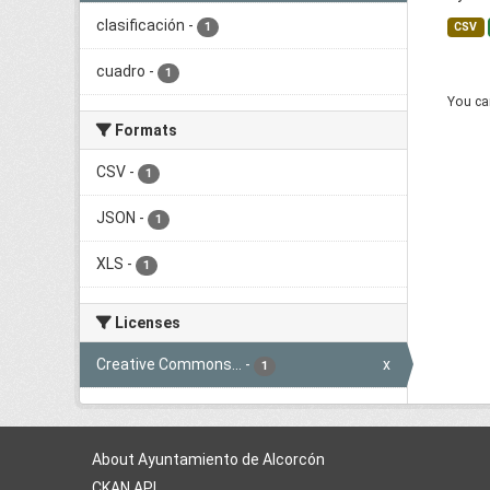
clasificación
-
1
CSV
cuadro
-
1
You can
Formats
CSV
-
1
JSON
-
1
XLS
-
1
Licenses
Creative Commons...
-
x
1
About Ayuntamiento de Alcorcón
CKAN API