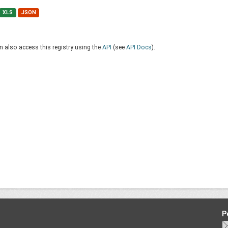
XLS
JSON
 also access this registry using the
API
(see
API Docs
).
P