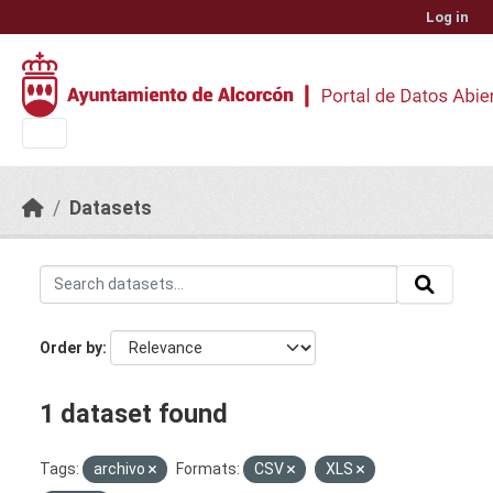
Skip to main content
Log in
Datasets
Order by
1 dataset found
Tags:
archivo
Formats:
CSV
XLS