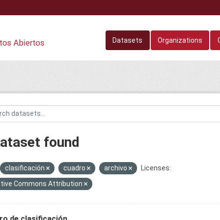
Datasets
Organizations
dataset found
clasificación
cuadro
archivo
Licenses:
tive Commons Attribution
o de clasificación