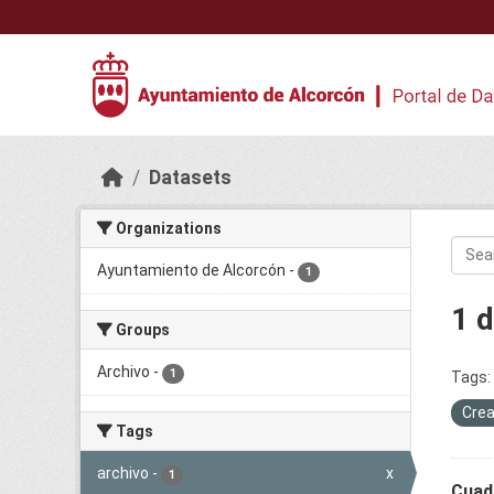
Skip to main content
Datasets
Organizations
Ayuntamiento de Alcorcón
-
1
1 
Groups
Archivo
-
1
Tags:
Crea
Tags
archivo
-
x
1
Cuadr