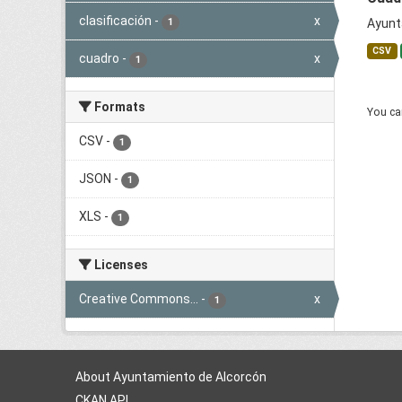
clasificación
-
x
1
Ayunt
CSV
cuadro
-
x
1
Formats
You can
CSV
-
1
JSON
-
1
XLS
-
1
Licenses
Creative Commons...
-
x
1
About Ayuntamiento de Alcorcón
CKAN API