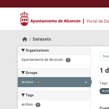
Skip to main content
Datasets
Organizations
Ayuntamiento de Alcorcón
-
1
1 
Groups
Archivo
-
x
1
Tags:
Arch
Tags
archivo
-
1
Cuadr