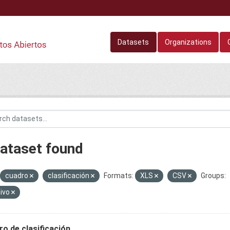
Datasets
Organizations
dataset found
cuadro
clasificación
Formats:
XLS
CSV
Groups:
ivo
o de clasificación