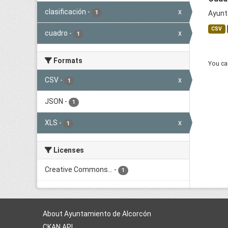
clasificación
-
x
1
Ayunt
CSV
cuadro
-
x
1
Formats
You can
CSV
-
x
1
JSON
-
1
XLS
-
x
1
Licenses
Creative Commons...
-
1
About Ayuntamiento de Alcorcón
CKAN API