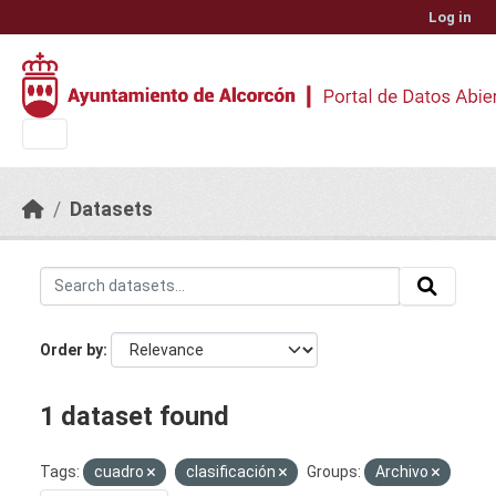
Skip to main content
Log in
Datasets
Order by
1 dataset found
Tags:
cuadro
clasificación
Groups:
Archivo