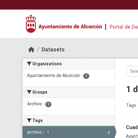
Skip to main content
Datasets
Organizations
Ayuntamiento de Alcorcón
-
1
1 
Groups
Archivo
-
1
Tags:
Tags
Cuadr
archivo
-
x
1
Ayunt