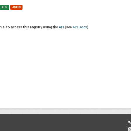
XLS
JSON
 also access this registry using the
API
(see
API Docs
).
P