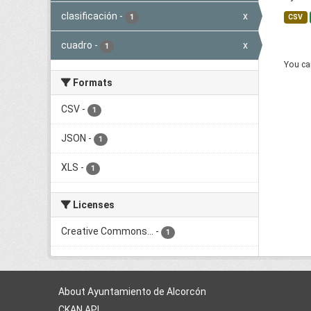
clasificación
-
x
1
CSV
cuadro
-
x
1
You can
Formats
CSV
-
1
JSON
-
1
XLS
-
1
Licenses
Creative Commons...
-
1
About Ayuntamiento de Alcorcón
CKAN API