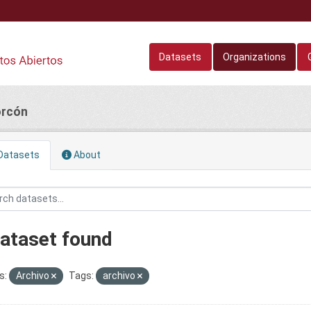
Datasets
Organizations
orcón
Datasets
About
dataset found
s:
Archivo
Tags:
archivo