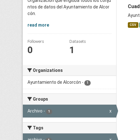
Organización que engloba todos los conju
Cuadr
ntos de datos del Ayuntamiento de Alcor
cón.
Ayunt
read more
CSV
Followers
Datasets
0
1
Organizations
Ayuntamiento de Alcorcón
-
1
Groups
Archivo
-
x
1
Tags
archivo
-
x