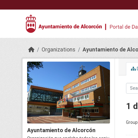
Skip to main content
Organizations
Ayuntamiento de Alc
1 
Group
Ayuntamiento de Alcorcón