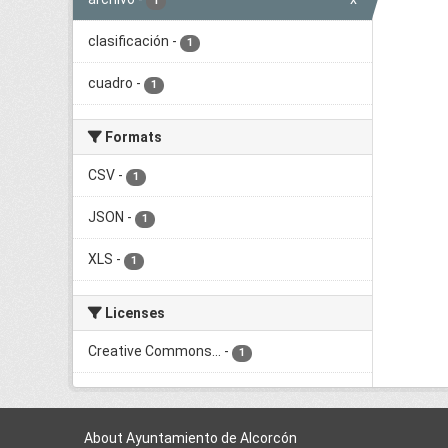
1
clasificación
-
1
cuadro
-
1
Formats
CSV
-
1
JSON
-
1
XLS
-
1
Licenses
Creative Commons...
-
1
About Ayuntamiento de Alcorcón