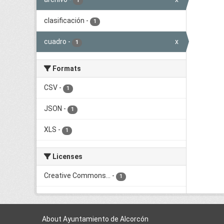
1
clasificación
-
1
cuadro
-
x
1
Formats
CSV
-
1
JSON
-
1
XLS
-
1
Licenses
Creative Commons...
-
1
About Ayuntamiento de Alcorcón