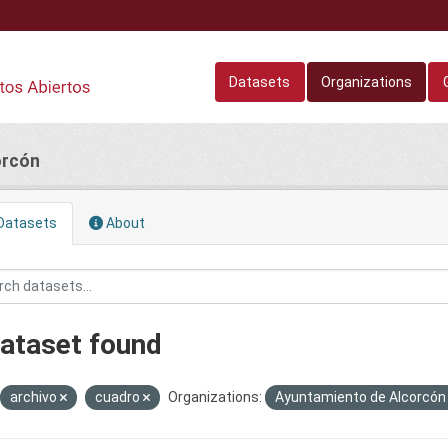
Datasets
Organizations
orcón
Datasets
About
dataset found
archivo
cuadro
Organizations:
Ayuntamiento de Alcorcó