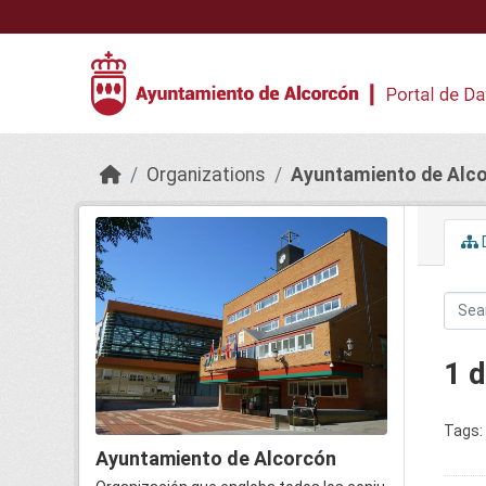
Skip to main content
Organizations
Ayuntamiento de Alc
1 
Tags:
Ayuntamiento de Alcorcón