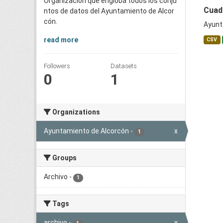
Organización que engloba todos los conju
Cuadr
ntos de datos del Ayuntamiento de Alcor
cón.
Ayunt
read more
CSV
Followers
Datasets
0
1
Organizations
Ayuntamiento de Alcorcón
-
x
1
Groups
Archivo
-
1
Tags
archivo
-
x