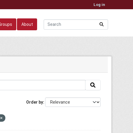
Log in
Groups
About
Order by
n