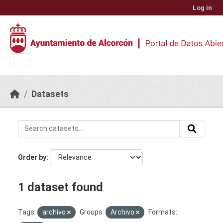
Skip to main content
Log in
Datasets
Order by
1 dataset found
Tags:
archivo
Groups:
Archivo
Formats: