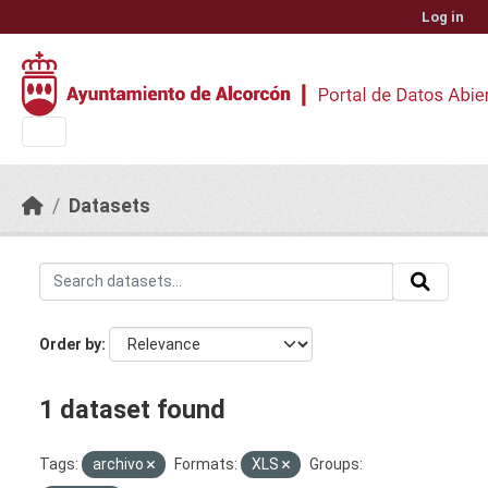
Skip to main content
Log in
Datasets
Order by
1 dataset found
Tags:
archivo
Formats:
XLS
Groups: