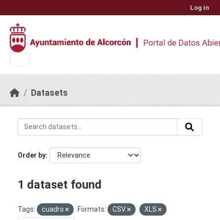
Skip to main content
Log in
Datasets
Order by
1 dataset found
Tags:
cuadro
Formats:
CSV
XLS