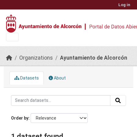
Skip to main content
Log in
Organizations
Ayuntamiento de Alcorcón
Datasets
About
Order by
1 dataset found